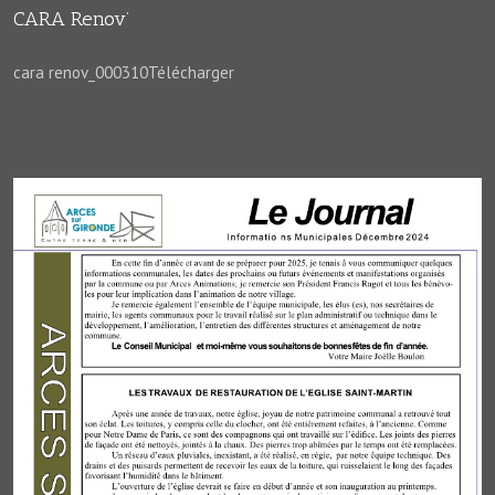
CARA Renov’
cara renov_000310Télécharger