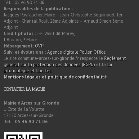
Tél. : 05 46 90 71 06
Responsables de la publication :
Jacques Puyfaucher, Maire – Jean-Christophe Seguinaud, 1er
Adjoint - Chantal Rouil 2ème Adjointe – Arnaud Simon 3ème
Adjoint
Crédit photos
: J-F. Weill dit Morey,
J. Boulon, P. Mairé
Hébergement
:
OVH
Suivi et évolutions
:
Agence digitale Pollen Office
Le site commune-arces-sur-gironde.fr respecte le
Règlement
général sur la protection des données (RGPD)
et la
loi
informatique et libertés
Mentions légales et politique de confidentialité
CONTACTER LA MAIRIE
Mairie d'Arces-sur-Gironde
1 Côte de la Volette
17120 Arces-sur-Gironde
Tél. : 05 46 90 71 06