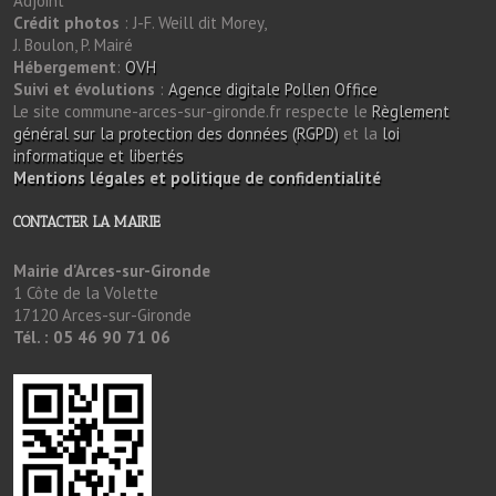
Adjoint
Crédit photos
: J-F. Weill dit Morey,
J. Boulon, P. Mairé
Hébergement
:
OVH
Suivi et évolutions
:
Agence digitale Pollen Office
Le site commune-arces-sur-gironde.fr respecte le
Règlement
général sur la protection des données (RGPD)
et la
loi
informatique et libertés
Mentions légales et politique de confidentialité
CONTACTER LA MAIRIE
Mairie d'Arces-sur-Gironde
1 Côte de la Volette
17120 Arces-sur-Gironde
Tél. : 05 46 90 71 06