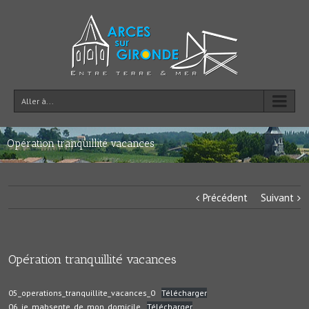
Aller à...
Opération tranquillité vacances
Précédent
Suivant
Opération tranquillité vacances
05_operations_tranquillite_vacances_0
Télécharger
06_je_mabsente_de_mon_domicile
Télécharger