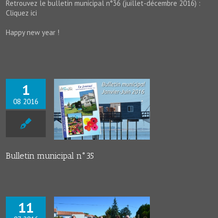
Retrouvez le bulletin municipal n°36 (juillet-décembre 2016) :
Cliquez ici
Happy new year !
1
08 2016
municipal n°35
News
Bulletin municipal n°35
11