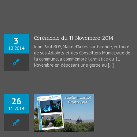
Cérémonie du 11 Novembre 2014
3
Jean Paul ROY, Maire d’Arces sur Gironde, entouré
12 2014
de ses Adjoints et des Conseillers Municipaux de
la commune, a commémoré l’armistice du 11
Novembre en déposant une gerbe au […]
26
11 2014
unicipal – Oct.
2014
News