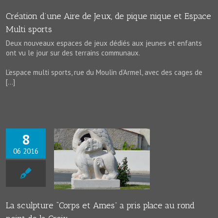
News
Création d’une Aire de Jeux, de pique nique et Espace
Multi sports
Deux nouveaux espaces de jeux dédiés aux jeunes et enfants
ont vu le jour sur des terrains communaux.
L’espace multi sports, rue du Moulin d’Armel, avec des cages de
[…]
8
06 2016
ture “Corps et
s place au rond
de la Croix
News
La sculpture “Corps et Ames” a pris place au rond