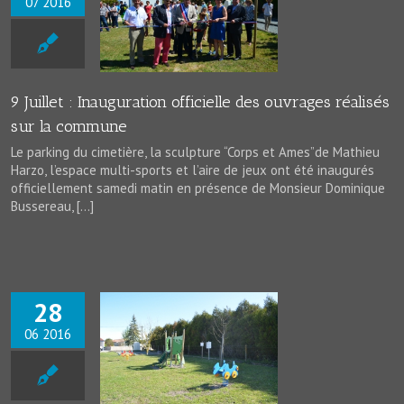
07 2016
 : Inauguration
e des ouvrages
sur la commune
News
9 Juillet : Inauguration officielle des ouvrages réalisés
sur la commune
Le parking du cimetière, la sculpture “Corps et Ames”de Mathieu
Harzo, l’espace multi-sports et l’aire de jeux ont été inaugurés
officiellement samedi matin en présence de Monsieur Dominique
Bussereau, […]
28
06 2016
une Aire de Jeux,
nique et Espace
ti sports