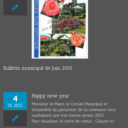
unicipal de Juin
2015
lité
News
Bulletin municipal de Juin 2015
Happy new year
4
Monsieur le Maire, le Conseil Municipal et
01 2015
l’ensemble du personnel de la commune vous
souhaitent une très bonne année 2015.
Pour visualiser la carte de voeux : Cliquez ici