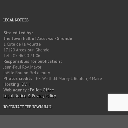
LEGAL NOTICES
Site edited by :
the town hall of Arces-sur-Gironde
1 Côte de la Volette
17120 Arces-sur-Gironde
Tel : 05 46 90 71 06
Responsibles for publication :
Jean-Paul Roy, Mayor
Joëlle Boulon, 3rd deputy
Photos credits
: J-F. Weill dit Morey, J. Boulon, P. Mairé
Hosting
:
OVH
Web agency
:
Pollen Office
Legal Notice & Privacy Policy
TO CONTACT THE TOWN HALL
Town hall of Arces-sur-Gironde
1 Côte de la Volette